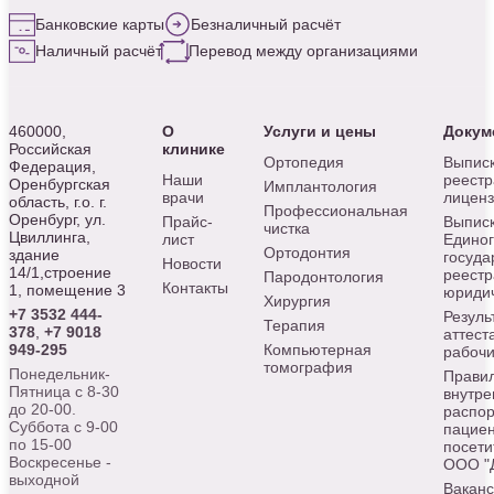
Банковские карты
Безналичный расчёт
Наличный расчёт
Перевод между организациями
460000,
О
Услуги и цены
Докум
Российская
клинике
Ортопедия
Выписк
Федерация,
Наши
реестр
Оренбургская
Имплантология
врачи
лицен
область, г.о. г.
Профессиональная
Оренбург, ул.
Прайс-
Выписк
чистка
Цвиллинга,
лист
Едино
Ортодонтия
здание
госуда
Новости
14/1,строение
реестр
Пародонтология
Контакты
1, помещение 3
юридич
Хирургия
+7 3532 444-
Резуль
Терапия
378
,
+7 9018
аттест
949-295
Компьютерная
рабочи
томография
Понедельник-
Прави
Пятница с 8-30
внутре
до 20-00.
распор
Суббота с 9-00
пациен
по 15-00
посети
Воскресенье -
ООО "
выходной
Вакан