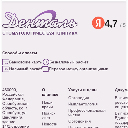
4,7
/ 5
Способы оплаты
Банковские карты
Безналичный расчёт
Наличный расчёт
Перевод между организациями
460000,
О
Услуги и цены
Докум
Российская
клинике
Ортопедия
Выписк
Федерация,
Наши
реестр
Оренбургская
Имплантология
врачи
лицен
область, г.о. г.
Профессиональная
Оренбург, ул.
Прайс-
Выписк
чистка
Цвиллинга,
лист
Едино
Ортодонтия
здание
госуда
Новости
14/1,строение
реестр
Пародонтология