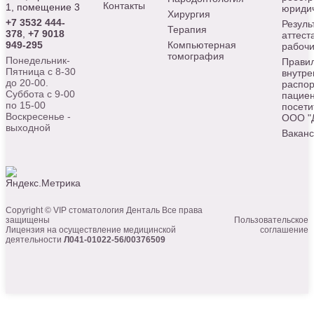
Контакты
1, помещение 3
юридич
Хирургия
+7 3532 444-
Резуль
Терапия
378
,
+7 9018
аттест
949-295
Компьютерная
рабочи
томография
Понедельник-
Прави
Пятница с 8-30
внутре
до 20-00.
распор
Суббота с 9-00
пациен
по 15-00
посети
Воскресенье -
ООО "
выходной
Вакан
Copyright © VIP стоматология Денталь Все права
защищены
Пользовательское
Лицензия на осуществление медицинской
соглашение
деятельности
Л041-01022-56/00376509