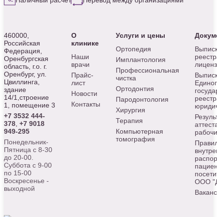
Наличный расчёт
Перевод между организациями
460000,
О
Услуги и цены
Докум
Российская
клинике
Ортопедия
Выписк
Федерация,
Наши
реестр
Оренбургская
Имплантология
врачи
лицен
область, г.о. г.
Профессиональная
Оренбург, ул.
Прайс-
Выписк
чистка
Цвиллинга,
лист
Едино
Ортодонтия
здание
госуда
Новости
14/1,строение
реестр
Пародонтология
Контакты
1, помещение 3
юридич
Хирургия
+7 3532 444-
Резуль
Терапия
378
,
+7 9018
аттест
949-295
Компьютерная
рабочи
томография
Понедельник-
Прави
Пятница с 8-30
внутре
до 20-00.
распор
Суббота с 9-00
пациен
по 15-00
посети
Воскресенье -
ООО "
выходной
Вакан