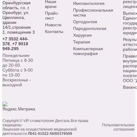
Наши
реестр
Оренбургская
Имплантология
врачи
лицен
область, г.о. г.
Профессиональная
Оренбург, ул.
Прайс-
Выписк
чистка
Цвиллинга,
лист
Едино
Ортодонтия
здание
госуда
Новости
14/1,строение
реестр
Пародонтология
Контакты
1, помещение 3
юридич
Хирургия
+7 3532 444-
Резуль
Терапия
378
,
+7 9018
аттест
949-295
Компьютерная
рабочи
томография
Понедельник-
Прави
Пятница с 8-30
внутре
до 20-00.
распор
Суббота с 9-00
пациен
по 15-00
посети
Воскресенье -
ООО "
выходной
Вакан
Copyright © VIP стоматология Денталь Все права
защищены
Пользовательское
Лицензия на осуществление медицинской
соглашение
деятельности
Л041-01022-56/00376509