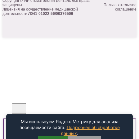
Copyright © VIP стоматология Денталь Все права
защищены
Пользовательское
Лицензия на осуществление медицинской
соглашение
деятельности
Л041-01022-56/00376509
Мы используем Яндекс.Метрику для анализа
Обратный звонок
Мы используем cookie-файлы для улучшения работы
посещаемости сайта.
Подробнее об обработке
сайта.
Подробнее
данных
.