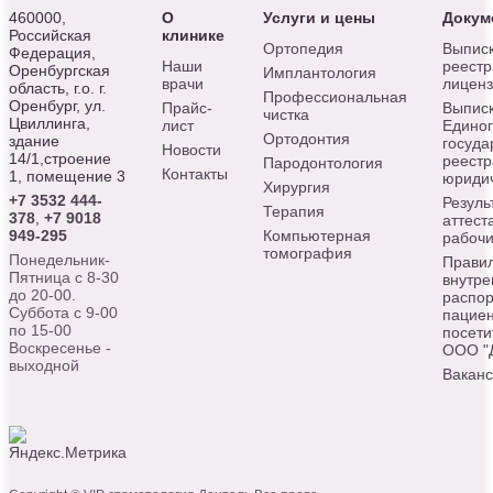
460000,
О
Услуги и цены
Докум
Российская
клинике
Ортопедия
Выписк
Федерация,
Наши
реестр
Оренбургская
Имплантология
врачи
лицен
область, г.о. г.
Профессиональная
Оренбург, ул.
Прайс-
Выписк
чистка
Цвиллинга,
лист
Едино
Ортодонтия
здание
госуда
Новости
14/1,строение
реестр
Пародонтология
Контакты
1, помещение 3
юридич
Хирургия
+7 3532 444-
Резуль
Терапия
378
,
+7 9018
аттест
949-295
Компьютерная
рабочи
томография
Понедельник-
Прави
Пятница с 8-30
внутре
до 20-00.
распор
Суббота с 9-00
пациен
по 15-00
посети
Воскресенье -
ООО "
выходной
Вакан